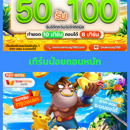
เทิร์นน้อยถอนหนัก