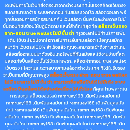
เดิมพันภายในเว็บที่ส่งตรงมาจากต่างประเทศนั้นเอง
สล็อตเว็บตรง
สมัครสมาชิกง่าย ระบบฝากถอน ทันสมัย รวดเร็ว สล็อตวอเลท ฟรี
ทุกขั้นตอน
การสมัครสมาชิกกับ เว็บสล็อต นั้นฟรีและง่ายดาย ไม่มี
ขั้นตอนที่ซับซ้อนให้ปฏิบัติตาม และที่สำคัญที่สุดคือ
สล็อตเว็บตรง
ฝาก-ถอน true wallet ไม่มี ขั้น ต่ํา
ทรูวอเลทไม่มีค่าบริการเพิ่ม
เติม ใช้ประโยชน์จากโอกาสในการเล่นเกมสล็อต เมื่อคุณสมัคร
สมาชิก เว็บตรง100% สำเร็จแล้ว คุณจะสามารถเข้าถึงทางเข้าเกม
สล็อตที่ออกแบบมาด้วยอินเทอร์เฟซที่ทันสมัยและใช้งานง่ายที่สุด
ปลอดภัย
ปั่นสล็อตนั้นไร้ปัญหาเพราะ สล็อตฝากถอน true wallet
เว็บตรง ให้ความสะดวกสบายเกมสล็อตต่างประเทศ ที่ได้ใบรับรอง
ว่าเป็นเกมที่มีคุณภาพสูง
สล็อตเว็บตรง ฝาก-ถอน true wallet
ไม่มี ธนาคาร ไม่มี ขั้น ต่ํา สามารถซื้อฟรีสปินได้ ไม่มีเด้ง ระบบ
เสถียร ปั่นสล็อต ได้อย่างต่อเนื่อง 24 ชั่วโมง
ที่คุณห้ามพลาดใน
การลงทุน สล็อตออนไลน์ ramruay168 เดิมพันยุคสมัยใหม่
ramruay168 เดิมพันยุคสมัยใหม่ ramruay168 เดิมพันยุคสมัย
ใหม่ ramruay168 เดิมพันยุคสมัยใหม่ ramruay168 เดิมพันยุค
สมัยใหม่ ramruay168 เดิมพันยุคสมัยใหม่ ramruay168 เดิมพัน
ยุคสมัยใหม่ ramruay168 เดิมพันยุคสมัยใหม่ ramruay168 เดิม