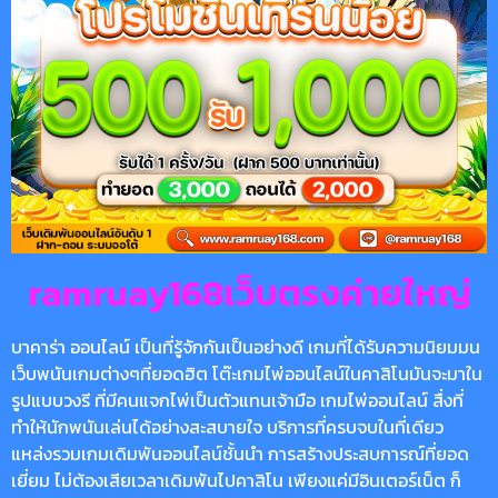
ramruay168เว็บตรงค่ายใหญ่
บาคาร่า ออนไลน์ เป็นที่รู้จักกันเป็นอย่างดี เกมที่ได้รับความนิยมมน
เว็บพนันเกมต่างๆที่ยอดฮิต โต๊ะเกมไพ่ออนไลน์ในคาสิโนมันจะมาใน
รูปแบบวงรี ที่มีคนแจกไพ่เป็นตัวแทนเจ้ามือ เกมไพ่ออนไลน์ สื่งที่
ทำให้นักพนันเล่นได้อย่างสะสบายใจ บริการที่ครบจบในที่เดียว
แหล่งรวมเกมเดิมพันออนไลน์ชั้นนำ การสร้างประสบการณ์ที่ยอด
เยี่ยม ไม่ต้องเสียเวลาเดิมพันไปคาสิโน เพียงแค่มีอินเตอร์เน็ต ก็