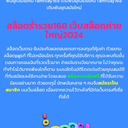
พันยุคสมัยใหม่ ramruay168 เดิมพันยุคสมัยใหม่ ramruay168
เดิมพันยุคสมัยใหม่
สล็อตร่ำรวย168 เว็บสล็อตค่าย
ใหญ่2024
สล็อตเว็บตรง รับประกันผลตอบแทนการลงทุนที่คุ้มค่า ด้วยเกม
สล็อตpgแท้ ที่ไม่เหมือนใคร ทุกครั้งที่คุณใช้บริการ คุณจะพบกับขั้น
ตอนการถอนเงินที่รวดเร็วมาก จ่ายเงินรางวัลมากมาย ไม่ว่าคุณจะ
ทำกำไรได้มากเพียงใดก็ตาม ระบบอัตโนมัติโดดเด่นด้วยคุณสมบัติ
ที่ทันสมัยและใช้งานง่าย โดยเสนอ
สล็อตเครดิตฟรี
ที่ได้รับความ
นิยมอย่างมาก ด้วยเหตุนี้ นักพนันหลาย ๆ คนจึง
สมัครเป็น
สมาชิก
บนเว็บสล็อต เนื่องจากความไว้วางใจที่มีต่อเว็บตรงที่เชื่อ
ถือได้