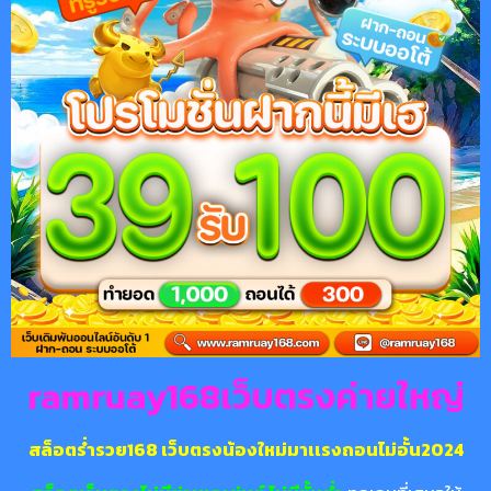
ramruay168เว็บตรงค่ายใหญ่
สล็อตร่ำรวย168 เว็บตรงน้องใหม่มาเเรงถอนไม่อั้น2024