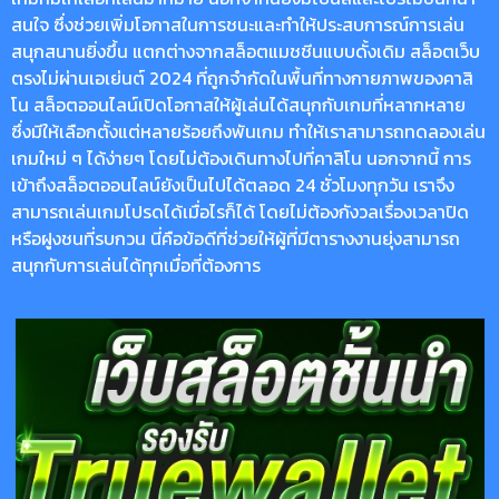
สนใจ ซึ่งช่วยเพิ่มโอกาสในการชนะและทำให้ประสบการณ์การเล่น
สนุกสนานยิ่งขึ้น แตกต่างจากสล็อตแมชชีนแบบดั้งเดิม สล็อตเว็บ
ตรงไม่ผ่านเอเย่นต์ 2024 ที่ถูกจำกัดในพื้นที่ทางกายภาพของคาสิ
โน สล็อตออนไลน์เปิดโอกาสให้ผู้เล่นได้สนุกกับเกมที่หลากหลาย
ซึ่งมีให้เลือกตั้งแต่หลายร้อยถึงพันเกม ทำให้เราสามารถทดลองเล่น
เกมใหม่ ๆ ได้ง่ายๆ โดยไม่ต้องเดินทางไปที่คาสิโน นอกจากนี้ การ
เข้าถึงสล็อตออนไลน์ยังเป็นไปได้ตลอด 24 ชั่วโมงทุกวัน เราจึง
สามารถเล่นเกมโปรดได้เมื่อไรก็ได้ โดยไม่ต้องกังวลเรื่องเวลาปิด
หรือฝูงชนที่รบกวน นี่คือข้อดีที่ช่วยให้ผู้ที่มีตารางงานยุ่งสามารถ
สนุกกับการเล่นได้ทุกเมื่อที่ต้องการ