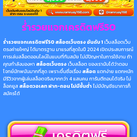
ร่ำรวยแจกเครดิตฟรี50
ร่ำรวยแจกเครดิตฟรี50 สล็อตเว็บตรง อันดับ 1
เว็บสล็อตเว็บ
ตรงค่ายใหญ่ ได้มาตรฐาน มาแรงที่สุดในปี 2024 เปิดประสบการณ์
การเล่นสล็อตออนไลน์ในแบบที่ทันสมัย ไม่มีปัญหาในการใช้งาน ถ้า
คุณกำลังมองหา
สล็อตเว็บตรง
เว็บสล็อต ของเรานับได้ว่าตอบ
โจทย์นักพนันมากที่สุด เพราะขึ้นชื่อเรื่อง
สล็อต
แตกง่าย แตกหนัก
มีรีวิวจากผู้เล่นสล็อตจริงมากกว่า 4 แสนคน การันตีถอนได้จริง ไม่
ล็อคยูส
สล็อตวอเลท ฝาก-ถอน ไม่มีขั้นต่ำ
ไม่มีบัญชีธนาคารก็
สมัครได้