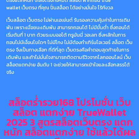
wallet เว็บตรง ที่คุณ ปั่นสล็อต ได้อย่างมั่นใจ ไร้กังวล
เว็บสล็อต เว็บตรง ไม่ผ่านเอเย่นต์ รับรองความคุ้มค่าในการเดิม
พัน เพราะเมื่อชนะเดิมพัน สามารถถอนได้ ไม่มีขั้นต่ำ ซึ่งถอนได้
เริ่มต้นที่ 1 บาท ด้วยระบบออโต้ ทรูมันนี่ วอเลท ซึ่งหลักในการ
ถอนไม่มีเงื่อนไขใดๆ ไม่มีโกง ไม่มีต้องทำเทิร์นโอเวอร์ สล็อต เว็บ
ตรง จึงเป็นทางเลือก ที่ดีที่สุด เว็บตรงคือคำตอบสุดท้ายในการ
เดิมพัน และถ้าไม่มั่นใจสามารถติดตามรีวิวจากโลกออนไลน์ เว็บ
สล็อตแตกง่าย อันดับ 1 จะช่วยให้สามารถเข้าใจและเลือกสรรได้
จริง
สล็อตรํ่ารวย168 โปรโมชั่น เว็บ
สล็อต แตกง่าย TrueWallet
2025 3 สูตรสล็อตเว็บตรง แตก
หนัก สล็อตแตกง่าย ใช้แล้วได้ผล