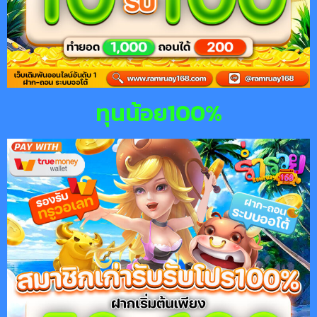
ทุนน้อย100%