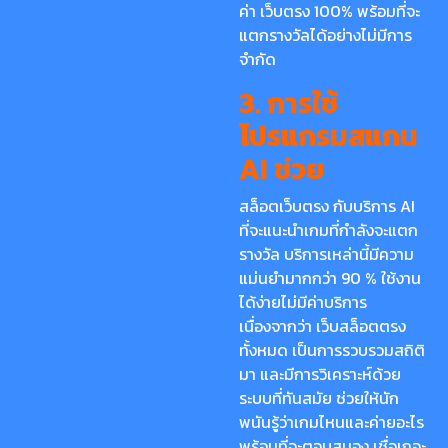
ค่า เว็บตรง 100% พร้อมที่จะ
แตกรางวัลได้อย่างไม่มีการ
จำกัด
3. การใช้
โปรแกรมสแกน
AI ช่วย
สล็อตเว็บตรง กับบริการ AI
ที่จะแนะนำเกมที่กำลังจะแตก
รางวัล บริการเหล่านี้มีความ
แม่นยำมากกว่า 90 % ใช้งาน
ได้ง่ายไม่มีค่าบริการ
เนื่องจากว่า เว็บสล็อตตรง
ทั้งหมด เป็นการรวบรวมสถิติ
มา และมีการวิเคราะห์ด้วย
ระบบที่ทันสมัย ช่วยให้นัก
พนันรู้ว่าเกมไหนและค่ายอะไร
พร้อมที่จะตอบสนอง เชื่อเถอะ