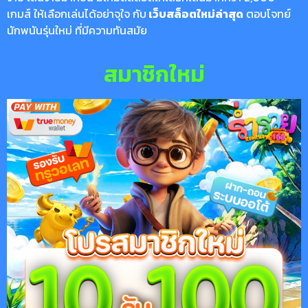
เกมส์ ให้เลือกเล่นได้อย่าจุใจ กับ
เว็บสล็อตใหม่ล่าสุด
ตอบโจทย์
นักพนันรุ่นใหม่ ที่มีความทันสมัย
สมาชิกใหม่