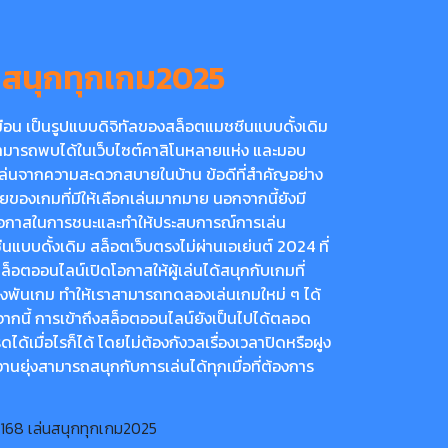
่นสนุกทุกเกม2025
สมือน เป็นรูปแบบดิจิทัลของสล็อตแมชชีนแบบดั้งเดิม
้สามารถพบได้ในเว็บไซต์คาสิโนหลายแห่ง และมอบ
้เล่นจากความสะดวกสบายในบ้าน ข้อดีที่สำคัญอย่าง
องเกมที่มีให้เลือกเล่นมากมาย นอกจากนี้ยังมี
ิ่มโอกาสในการชนะและทำให้ประสบการณ์การเล่น
แบบดั้งเดิม สล็อตเว็บตรงไม่ผ่านเอเย่นต์ 2024 ที่
็อตออนไลน์เปิดโอกาสให้ผู้เล่นได้สนุกกับเกมที่
ถึงพันเกม ทำให้เราสามารถทดลองเล่นเกมใหม่ ๆ ได้
จากนี้ การเข้าถึงสล็อตออนไลน์ยังเป็นไปได้ตลอด
ได้เมื่อไรก็ได้ โดยไม่ต้องกังวลเรื่องเวลาปิดหรือฝูง
รางงานยุ่งสามารถสนุกกับการเล่นได้ทุกเมื่อที่ต้องการ