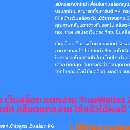
สมัครสมาชิกใหม่ เพื่อเล่นเกมสล็อตคุ
ประเภทไหน สามารถที่จะการันตี API ต
ให้ สมัครเว็บสล็อต ถึงแม้ว่าภายนอกจะ
คุณภาพกลับแตกต่างกันออกไป สล็อต P
ถอน true wallet เว็บตรง ที่คุณ ปั่นสล็อต
เว็บสล็อต เว็บตรง ไม่ผ่านเอเย่นต์ รับร
สามารถถอนได้ ไม่มีขั้นต่ำ ซึ่งถอนได้เริ่ม
ในการถอนไม่มีเงื่อนไขใดๆ ไม่มีโกง ไม่มี
เลือก ที่ดีที่สุด เว็บตรงคือคำตอบสุดท้
จากโลกออนไลน์ เว็บสล็อตแตกง่าย อันดั
่น เว็บสล็อต แตกง่าย TrueWallet
นัก สล็อตแตกง่าย ใช้แล้วได้ผลดี
1. ใช้โหมด ทดลอง
ายแค่เข้าใจสูตร เว็บสล็อต PG