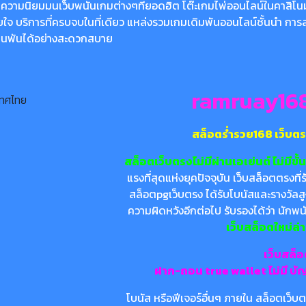
ได้รับความนิยมมนเว็บพนันเกมต่างๆที่ยอดฮิต โต๊ะเกมไพ่ออนไลน์ในคาสิโ
ายใจ บริการที่ครบจบในที่เดียว แหล่งรวมเกมเดิมพันออนไลน์ชั้นนำ การ
เดินพันได้อย่างสะดวกสบาย
ramruay168
สล็อตร่ำรวย168 เว็บตร
สล็อตเว็บตรงไม่มีผ่านเอเย่นต์ ไม่มีขั้น
แรงที่สุดแห่งยุคปัจจุบัน เว็บสล็อตตรงที่ร
สล็อตpgเว็บตรง ได้รับโบนัสและรางวัลสูง
ความผิดหวังอีกต่อไป รับรองได้ว่า นักพ
เว็บสล็อตใหม่ล
เว็บสล็
ฝาก-ถอน true wallet ไม่มี บัญ
โบนัส หรือฟีเจอร์อื่นๆ ภายใน สล็อตเว็บ