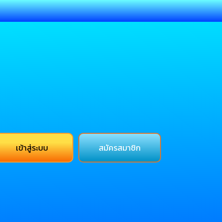
เข้าสู่ระบบ
สมัครสมาชิก