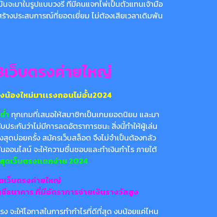
นมันจะมาในรูปแบบวงรี ที่มีคนแจกไพ่เป็นตัวแทนเจ้ามือ
สร้างประสบการณ์ที่ยอดเยี่ยม ไม่ต้องเสียเวลาเดิมพัน
เว็บตรงค่ายใหญ่
งน้องใหม่มาเเรงถอนไม่อั้น2024
ต่ำ
ทุกเกมที่เสนอให้สมาชิกเป็นเกมยอดนิยม และมา
ับประกันว่าไม่มีการลดอัตราการชนะ สิ่งนี้ทำให้ผู้เล่น
สุดบ่อยครั้ง สมัครเว็บสล็อต จึงไม่จำเป็นต้องกลัว
นันออนไลน์ จะให้ความชื่นชอบและทำเงินกำไร ภายใต้
่าสุดเว็บตรงแตกง่าย 2024
อตเว็บตรงค่ายใหญ่
ชีธนาคาร ที่มีอัตราการจ่ายเงินรางวัลสูง
ตรง จะให้โอกาสในการทำกำไรที่ดีที่สุด งบน้อยแค่ไหน