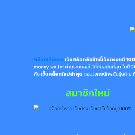
สล็อตเว็บตรง
เว็บสล็อตลิขสิทธิ์เว็บตรงแท้ 10
money wallet ผ่านระบบออโต้ที่ทันสมัยที่สุด ในปี 20
กับ
เว็บสล็อตใหม่ล่าสุด
ตอบโจทย์นักพนันรุ่นใหม่ ท
สมาชิกใหม่