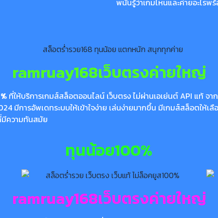
พนันรู้ว่าเกมไหนและค่ายอะไรพร้อ
ramruay168เว็บตรงค่ายใหญ่
0%
ที่ให้บริการเกมส์สล็อตออนไลน์ เว็บตรง ไม่ผ่านเอเย่นต์ API แท้ จา
24 มีการอัพเดทระบบให้เข้าใจง่าย เล่นง่ายมากขึ้น มีเกมส์สล็อตให้เลือ
ี่มีความทันสมัย
ทุนน้อย100%
ramruay168เว็บตรงค่ายใหญ่