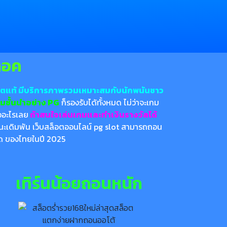
ล็อค
อตแท้ มีบริการภาพรวมเหมาะสมกับนักพนันชาว
มชั้นนำอย่าง PG
ก็รองรับได้ทั้งหมด ไม่ว่าจะเกม
ัวอะไรเลย
ถ้าสนใจเล่นเกมและทำเงินรางวัลได้
เมื่อชนะเดิมพัน เว็บสล็อตออนไลน์ pg slot สามารถถอน
่สุด ของไทยในปี 2025
เทิร์นน้อยถอนหนัก