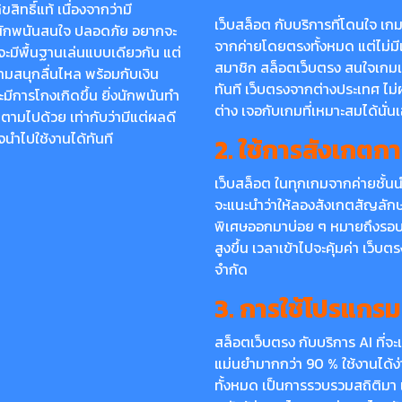
สิทธิ์แท้ เนื่องจากว่ามี
เว็บสล็อต กับบริการที่โดนใจ 
นักพนันสนใจ ปลอดภัย อยากจะ
จากค่ายโดยตรงทั้งหมด แต่ไม่มีเง
จะมีพื้นฐานเล่นแบบเดียวกัน แต่
สมาชิก สล็อตเว็บตรง สนใจเกมแ
มสนุกลื่นไหล พร้อมกับเงิน
ทันที เว็บตรงจากต่างประเทศ ไม่
ะมีการโกงเกิดขึ้น ยิ่งนักพนันทำ
ต่าง เจอกับเกมที่เหมาะสมได้นั่น
กตามไปด้วย เท่ากับว่ามีแต่ผลดี
ใจนำไปใช้งานได้ทันที
2. ใช้การสังเกต
เว็บสล็อต ในทุกเกมจากค่ายชั้น
จะแนะนำว่าให้ลองสังเกตสัญลักษณ์
พิเศษออกมาบ่อย ๆ หมายถึงรอบที่
สูงขึ้น เวลาเข้าไปจะคุ้มค่า เว็
จำกัด
3. การใช้โปรแกร
สล็อตเว็บตรง กับบริการ AI ที่จ
แม่นยำมากกว่า 90 % ใช้งานได้ง่า
ทั้งหมด เป็นการรวบรวมสถิติมา แ