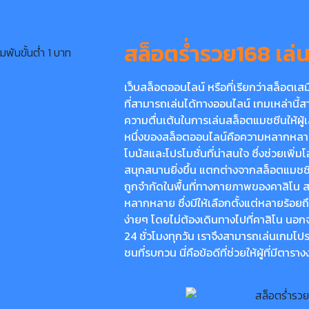
สล็อตร่ำรวย168 เล
เว็บสล็อตออนไลน์ หรือที่เรียกว่าสล็อตเ
ที่สามารถเล่นได้ทางออนไลน์ เกมเหล่านี
ความตื่นเต้นในการเล่นสล็อตแมชชีนให้ผู
หนึ่งของสล็อตออนไลน์คือความหลากหลายข
โบนัสและโปรโมชั่นที่น่าสนใจ ซึ่งช่วยเพ
สนุกสนานยิ่งขึ้น แตกต่างจากสล็อตแมชชีน
ถูกจำกัดในพื้นที่ทางกายภาพของคาสิโน สล
หลากหลาย ซึ่งมีให้เลือกตั้งแต่หลายร้อย
ง่ายๆ โดยไม่ต้องเดินทางไปที่คาสิโน นอก
24 ชั่วโมงทุกวัน เราจึงสามารถเล่นเกมโปรด
ชนที่รบกวน นี่คือข้อดีที่ช่วยให้ผู้ที่มีตา