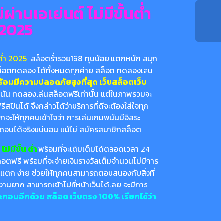
ผ่านเอเย่นต์ ไม่มีขั้นต่ำ
2025
นต่ำ 2025
สล็อตรํ่ารวย168 ทุนน้อย แตกหนัก สนุก
 สล็อตทดลอง ได้ทั้งหมดทุกค่าย สล็อต ทดลองเล่น
้อมมีความปลอดภัยสูงที่สุด เว็บสล็อตเว็บ
นัน ทดลองเล่นสล็อตฟรีเท่านั้น แต่ในภาพรวมจะ
ินได้ จึงกล่าวได้ว่าบริการที่ดีจะต้องใส่ใจทุก
จะให้ทุกคนเข้าใจว่า การเล่นเกมพนันมีอิสระ
ถอนได้จริงแน่นอน แม้ไม่ สมัครสมาชิกสล็อต
มีขั้น ต่ํา
พร้อมที่จะเติมเต็มได้ตลอดเวลา 24
ล็อตฟรี พร้อมที่จะจ่ายเงินรางวัลเต็มจำนวนไม่มีการ
ตแตก ง่าย ช่วยให้ทุกคนสามารถตอบสนองกับสิ่งที่
ใช้งานยาก สามารถเข้าไปที่หน้าเว็บได้เลย จะมีการ
กอบอีกด้วย สล็อต เว็บตรง 100% เรียกได้ว่า