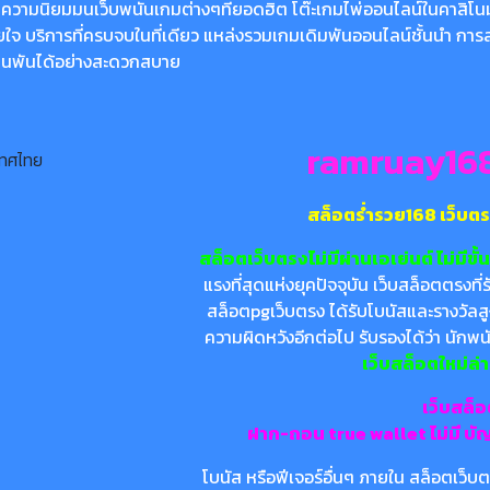
ได้รับความนิยมมนเว็บพนันเกมต่างๆที่ยอดฮิต โต๊ะเกมไพ่ออนไลน์ในคาสิโ
ายใจ บริการที่ครบจบในที่เดียว แหล่งรวมเกมเดิมพันออนไลน์ชั้นนำ การ
เดินพันได้อย่างสะดวกสบาย
ramruay168
สล็อตร่ำรวย168 เว็บตร
สล็อตเว็บตรงไม่มีผ่านเอเย่นต์ ไม่มีขั้น
แรงที่สุดแห่งยุคปัจจุบัน เว็บสล็อตตรงที่ร
สล็อตpgเว็บตรง ได้รับโบนัสและรางวัลสูง
ความผิดหวังอีกต่อไป รับรองได้ว่า นักพ
เว็บสล็อตใหม่ล
เว็บสล็
ฝาก-ถอน true wallet ไม่มี บัญ
โบนัส หรือฟีเจอร์อื่นๆ ภายใน สล็อตเว็บ