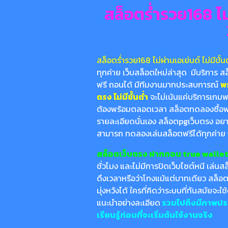
สล็อตรํ่ารวย168 ไม่
สล็อตรํ่ารวย168 ไม่ผ่านเอเย่นต์ ไม่มีขั้
ทุกค่าย เว็บสล็อตใหม่ล่าสุด มีบริการ
ฟรี ถอนได้ มีทีมงานมากประสบการณ์
พร
ตรง ไม่มีขั้นต่ำ
จะไม่เน้นแค่บริการเกมพ
ต้องพร้อมตลอดเวลา สล็อตทดลองซื้อฟรีสป
รายละเอียดนั่นเอง สล็อตpgเว็บตรง อยาก
สามารถ ทดลองเล่นสล็อตฟรีได้ทุกค่าย 
สล็อตเว็บตรง ฝากถอน true wallet ไม่
ชั่วโมง และไม่มีการปิดเว็บไซต์หนี เล่นส
ดึงเวลาหรือว่าโกงแม้แต่บาทเดียว สล็อ
มุ่งหวังได้ ใครที่คิดว่าระบบที่ทันสมัยจะ
แนะนำอย่างละเอียด
รวมไปถึงมีภาพประ
เรียนรู้ก่อนที่จะเริ่มต้นใช้งานจริง