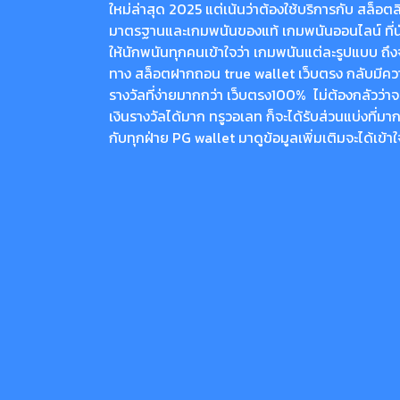
ใหม่ล่าสุด 2025 แต่เน้นว่าต้องใช้บริการกับ สล็อตลิข
มาตรฐานและเกมพนันของแท้ เกมพนันออนไลน์ ที่
ให้นักพนันทุกคนเข้าใจว่า เกมพนันแต่ละรูปแบบ ถึง
ทาง สล็อตฝากถอน true wallet เว็บตรง กลับมีควา
รางวัลที่ง่ายมากกว่า เว็บตรง100% ไม่ต้องกลัวว่าจ
เงินรางวัลได้มาก ทรูวอเลท ก็จะได้รับส่วนแบ่งที่มา
กับทุกฝ่าย PG wallet มาดูข้อมูลเพิ่มเติมจะได้เข้า