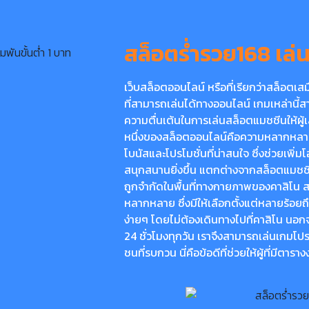
สล็อตร่ำรวย168 เล
เว็บสล็อตออนไลน์ หรือที่เรียกว่าสล็อตเ
ที่สามารถเล่นได้ทางออนไลน์ เกมเหล่านี
ความตื่นเต้นในการเล่นสล็อตแมชชีนให้ผู
หนึ่งของสล็อตออนไลน์คือความหลากหลายข
โบนัสและโปรโมชั่นที่น่าสนใจ ซึ่งช่วยเพ
สนุกสนานยิ่งขึ้น แตกต่างจากสล็อตแมชชีน
ถูกจำกัดในพื้นที่ทางกายภาพของคาสิโน สล
หลากหลาย ซึ่งมีให้เลือกตั้งแต่หลายร้อย
ง่ายๆ โดยไม่ต้องเดินทางไปที่คาสิโน นอก
24 ชั่วโมงทุกวัน เราจึงสามารถเล่นเกมโปรด
ชนที่รบกวน นี่คือข้อดีที่ช่วยให้ผู้ที่มีตา