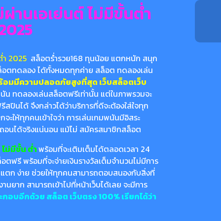
ผ่านเอเย่นต์ ไม่มีขั้นต่ำ
2025
นต่ำ 2025
สล็อตรํ่ารวย168 ทุนน้อย แตกหนัก สนุก
 สล็อตทดลอง ได้ทั้งหมดทุกค่าย สล็อต ทดลองเล่น
้อมมีความปลอดภัยสูงที่สุด เว็บสล็อตเว็บ
นัน ทดลองเล่นสล็อตฟรีเท่านั้น แต่ในภาพรวมจะ
ินได้ จึงกล่าวได้ว่าบริการที่ดีจะต้องใส่ใจทุก
จะให้ทุกคนเข้าใจว่า การเล่นเกมพนันมีอิสระ
ถอนได้จริงแน่นอน แม้ไม่ สมัครสมาชิกสล็อต
มีขั้น ต่ํา
พร้อมที่จะเติมเต็มได้ตลอดเวลา 24
ล็อตฟรี พร้อมที่จะจ่ายเงินรางวัลเต็มจำนวนไม่มีการ
ตแตก ง่าย ช่วยให้ทุกคนสามารถตอบสนองกับสิ่งที่
ใช้งานยาก สามารถเข้าไปที่หน้าเว็บได้เลย จะมีการ
กอบอีกด้วย สล็อต เว็บตรง 100% เรียกได้ว่า