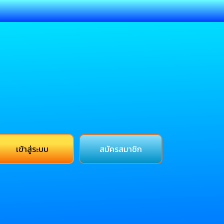
เข้าสู่ระบบ
สมัครสมาชิก