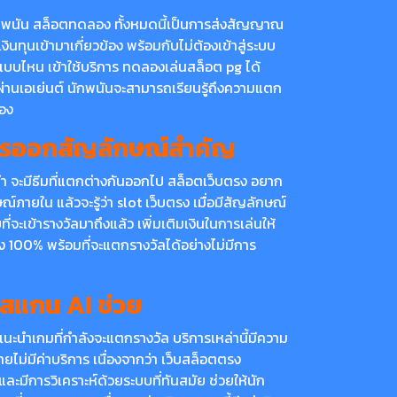
เกมพนัน สล็อตทดลอง ทั้งหมดนี้เป็นการส่งสัญญาณ
ินทุนเข้ามาเกี่ยวข้อง พร้อมกับไม่ต้องเข้าสู่ระบบ
บบไหน เข้าใช้บริการ ทดลองเล่นสล็อต pg ได้
ผ่านเอเย่นต์ นักพนันจะสามารถเรียนรู้ถึงความแตก
เอง
การออกสัญลักษณ์สำคัญ
นำ จะมีธีมที่แตกต่างกันออกไป สล็อตเว็บตรง อยาก
ภายใน แล้วจะรู้ว่า slot เว็บตรง เมื่อมีสัญลักษณ์
จะเข้ารางวัลมาถึงแล้ว เพิ่มเติมเงินในการเล่นให้
บตรง 100% พร้อมที่จะแตกรางวัลได้อย่างไม่มีการ
มสแกน AI ช่วย
ะแนะนำเกมที่กำลังจะแตกรางวัล บริการเหล่านี้มีความ
ยไม่มีค่าบริการ เนื่องจากว่า เว็บสล็อตตรง
ละมีการวิเคราะห์ด้วยระบบที่ทันสมัย ช่วยให้นัก