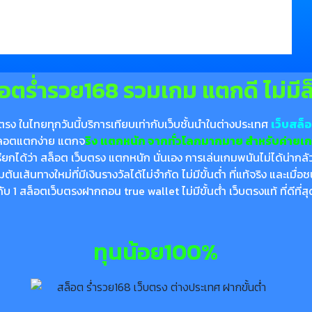
อตรํ่ารวย168 รวมเกม แตกดี ไม่มี
รง ในไทยทุกวันนี้บริการเทียบเท่ากับเว็บชั้นนำในต่างประเทศ
เว็บสล็
 สลอตแตกง่าย แตกจ
ริง แตกหนัก จากทั่วโลกมากมาย สำหรับค่ายเก
งเรียกได้ว่า สล็อต เว็บตรง แตกหนัก นั่นเอง การเล่นเกมพนันไม่ได้น่ากล
มต้นเส้นทางใหม่ที่มีเงินรางวัลได้ไม่จำกัด ไม่มีขั้นต่ำ ที่แท้จริง และ
ดับ 1 สล็อตเว็บตรงฝากถอน true wallet ไม่มีขั้นต่ํา เว็บตรงแท้ ที่ดีที
ทุนน้อย100%