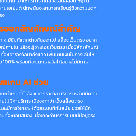
บบไหน เข้าใช้บริการ ทดลองเล่นสล็อต pg ได้
ผ่านเอเย่นต์ นักพนันจะสามารถเรียนรู้ถึงความแตก
เอง
การออกสัญลักษณ์สำคัญ
นำ จะมีธีมที่แตกต่างกันออกไป สล็อตเว็บตรง อยาก
ภายใน แล้วจะรู้ว่า slot เว็บตรง เมื่อมีสัญลักษณ์
จะเข้ารางวัลมาถึงแล้ว เพิ่มเติมเงินในการเล่นให้
บตรง 100% พร้อมที่จะแตกรางวัลได้อย่างไม่มีการ
มสแกน AI ช่วย
ะแนะนำเกมที่กำลังจะแตกรางวัล บริการเหล่านี้มีความ
ยไม่มีค่าบริการ เนื่องจากว่า เว็บสล็อตตรง
ละมีการวิเคราะห์ด้วยระบบที่ทันสมัย ช่วยให้นัก
มที่จะตอบสนอง เชื่อเถอะว่าบริการแบบนี้มีอยู่จริง