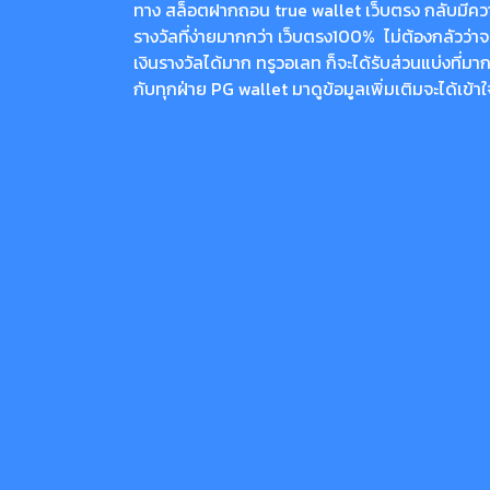
ทาง สล็อตฝากถอน true wallet เว็บตรง กลับมีควา
การ
รางวัลที่ง่ายมากกว่า เว็บตรง100% ไม่ต้องกลัวว่าจ
ใช้
เงินรางวัลได้มาก ทรูวอเลท ก็จะได้รับส่วนแบ่งที่มา
งาน
กับทุกฝ่าย PG wallet มาดูข้อมูลเพิ่มเติมจะได้เข้า
ทดลอง
เล่น
สล็อต
ร่ำรวย168
ซื้อ
สปิน
ได้
ไม่
เด้ง
หลุด
ร่ำรวย168
สล็อต
ฝาก