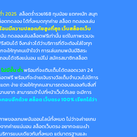
นต่ำ 2025
สล็อตรํ่ารวย168 ทุนน้อย แตกหนัก สนุก
 สล็อตทดลอง ได้ทั้งหมดทุกค่าย สล็อต ทดลองเล่น
้อมมีความปลอดภัยสูงที่สุด เว็บสล็อตเว็บ
นัน ทดลองเล่นสล็อตฟรีเท่านั้น แต่ในภาพรวมจะ
ินได้ จึงกล่าวได้ว่าบริการที่ดีจะต้องใส่ใจทุก
จะให้ทุกคนเข้าใจว่า การเล่นเกมพนันมีอิสระ
ถอนได้จริงแน่นอน แม้ไม่ สมัครสมาชิกสล็อต
มีขั้น ต่ํา
พร้อมที่จะเติมเต็มได้ตลอดเวลา 24
ล็อตฟรี พร้อมที่จะจ่ายเงินรางวัลเต็มจำนวนไม่มีการ
ตแตก ง่าย ช่วยให้ทุกคนสามารถตอบสนองกับสิ่งที่
ใช้งานยาก สามารถเข้าไปที่หน้าเว็บได้เลย จะมีการ
กอบอีกด้วย สล็อต เว็บตรง 100% เรียกได้ว่า
ณภาพของเกมพนันออนไลน์ทั้งหมด ไม่ว่าจะค่ายเกม
รงจากค่ายแน่นอน สล็อตเว็บตรง อยากจะแนะนำ
มีบริการแบบเดียวกันทั้งหมด แต่มาตรฐานและ