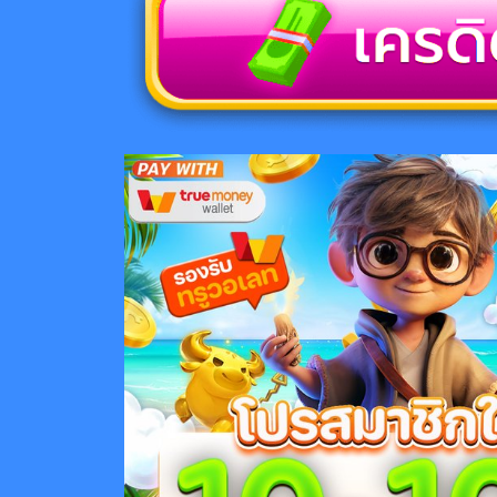
เว็บ
ตรง
ไม่
ผ่าน
เอเย่นต์2025
ramruay168ทดลอง
เล่น
บา
คา
ร่า
ramruay168พนัน
ออนไลน์
รูป
แบบ
ใหม่