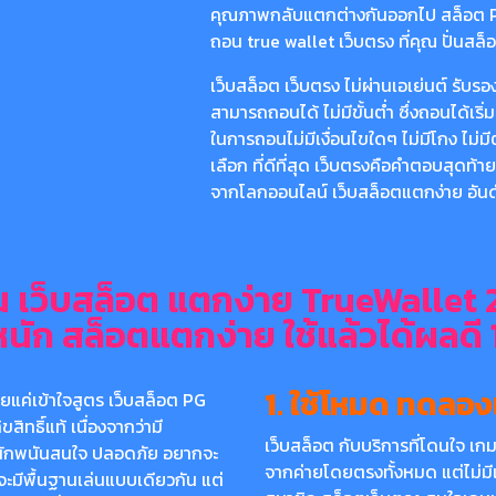
คุณภาพกลับแตกต่างกันออกไป สล็อต P
ถอน true wallet เว็บตรง ที่คุณ ปั่นสล็อต
เว็บสล็อต เว็บตรง ไม่ผ่านเอเย่นต์ รับร
สามารถถอนได้ ไม่มีขั้นต่ำ ซึ่งถอนได้เริ่ม
ในการถอนไม่มีเงื่อนไขใดๆ ไม่มีโกง ไม่มี
เลือก ที่ดีที่สุด เว็บตรงคือคำตอบสุดท้
จากโลกออนไลน์ เว็บสล็อตแตกง่าย อันดั
่น เว็บสล็อต แตกง่าย TrueWallet
นัก สล็อตแตกง่าย ใช้แล้วได้ผลดี
1. ใช้โหมด ทดลอง
ายแค่เข้าใจสูตร เว็บสล็อต PG
สิทธิ์แท้ เนื่องจากว่ามี
เว็บสล็อต กับบริการที่โดนใจ 
นักพนันสนใจ ปลอดภัย อยากจะ
จากค่ายโดยตรงทั้งหมด แต่ไม่มีเง
จะมีพื้นฐานเล่นแบบเดียวกัน แต่