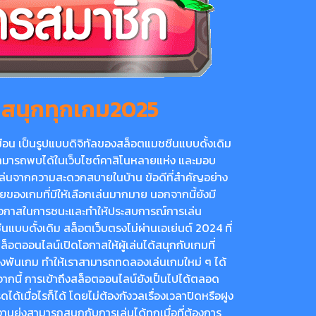
่นสนุกทุกเกม2025
สมือน เป็นรูปแบบดิจิทัลของสล็อตแมชชีนแบบดั้งเดิม
้สามารถพบได้ในเว็บไซต์คาสิโนหลายแห่ง และมอบ
้เล่นจากความสะดวกสบายในบ้าน ข้อดีที่สำคัญอย่าง
องเกมที่มีให้เลือกเล่นมากมาย นอกจากนี้ยังมี
ิ่มโอกาสในการชนะและทำให้ประสบการณ์การเล่น
แบบดั้งเดิม สล็อตเว็บตรงไม่ผ่านเอเย่นต์ 2024 ที่
็อตออนไลน์เปิดโอกาสให้ผู้เล่นได้สนุกกับเกมที่
ถึงพันเกม ทำให้เราสามารถทดลองเล่นเกมใหม่ ๆ ได้
จากนี้ การเข้าถึงสล็อตออนไลน์ยังเป็นไปได้ตลอด
ได้เมื่อไรก็ได้ โดยไม่ต้องกังวลเรื่องเวลาปิดหรือฝูง
รางงานยุ่งสามารถสนุกกับการเล่นได้ทุกเมื่อที่ต้องการ