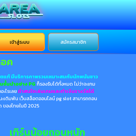
เข้าสู่ระบบ
สมัครสมาชิก
ล็อค
อตแท้ มีบริการภาพรวมเหมาะสมกับนักพนันชาว
มชั้นนำอย่าง PG
ก็รองรับได้ทั้งหมด ไม่ว่าจะเกม
ัวอะไรเลย
ถ้าสนใจเล่นเกมและทำเงินรางวัลได้
เมื่อชนะเดิมพัน เว็บสล็อตออนไลน์ pg slot สามารถถอน
่สุด ของไทยในปี 2025
เทิร์นน้อยถอนหนัก