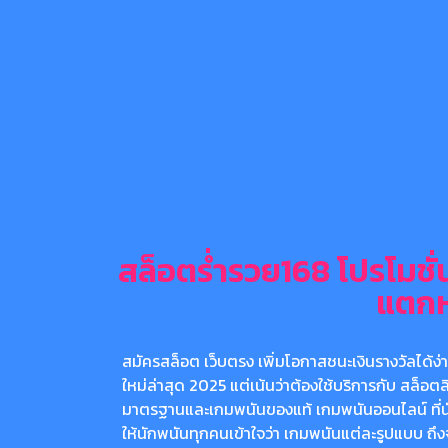
เยี่ยม
ไร้
ประวัติ
เสีย
มี
เกม
เยอะ2025
slotramruay168
เว็บ
ตรง
สล็อตรํ่ารวย168 โปรโมชั
ไม่
แตกห
ผ่าน
เอเย่นต์2025
สมัครสล็อต เว็บตรง เพิ่มโอกาสชนะเงินรางวัลได้ง่
ข่าวสาร
ใหม่ล่าสุด 2025 แต่เน้นว่าต้องใช้บริการกับ สล็อตลิข
มาตรฐานและเกมพนันของแท้ เกมพนันออนไลน์ ที่
ให้นักพนันทุกคนเข้าใจว่า เกมพนันแต่ละรูปแบบ ถึง
คู่มือ