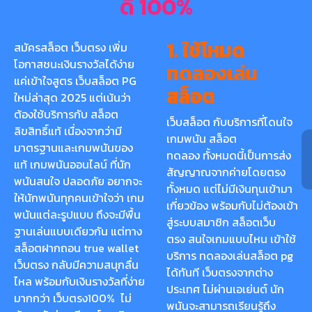
ดี 100%
1. ใช้โหมด
สมัครสล็อต เว็บตรง เพิ่ม
โอกาสชนะเงินรางวัลได้ง่าย
ทดลองเล่น
แค่เข้าใจสูตร เว็บสล็อต PG
สล็อต
ใหม่ล่าสุด 2025 แต่เน้นว่า
ต้องใช้บริการกับ สล็อต
เว็บสล็อต กับบริการที่โดนใจ
ลิขสิทธิ์แท้ เนื่องจากว่ามี
เกมพนัน สล็อต
มาตรฐานและเกมพนันของ
ทดลอง ทั้งหมดนี้เป็นการส่ง
แท้ เกมพนันออนไลน์ ที่นัก
สัญญาณจากค่ายโดยตรง
พนันสนใจ ปลอดภัย อยากจะ
ทั้งหมด แต่ไม่มีเงินทุนเข้ามา
ให้นักพนันทุกคนเข้าใจว่า เกม
เกี่ยวข้อง พร้อมกับไม่ต้องเข้า
พนันแต่ละรูปแบบ ถึงจะมีพื้น
สู่ระบบสมาชิก สล็อตเว็บ
ฐานเล่นแบบเดียวกัน แต่ทาง
ตรง สนใจเกมแบบไหน เข้าใช้
สล็อตฝากถอน true wallet
บริการ ทดลองเล่นสล็อต pg
เว็บตรง กลับมีความสนุกลื่น
ได้ทันที เว็บตรงจากต่าง
ไหล พร้อมกับเงินรางวัลที่ง่าย
ประเทศ ไม่ผ่านเอเย่นต์ นัก
มากกว่า เว็บตรง100% ไม่
พนันจะสามารถเรียนรู้ถึง