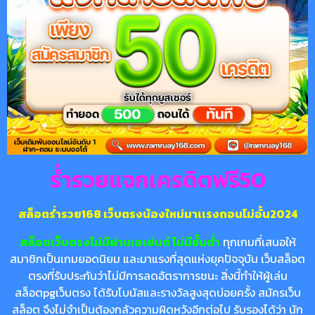
ร่ำรวยแจกเครดิตฟรี50
สล็อตร่ำรวย168 เว็บตรงน้องใหม่มาเเรงถอนไม่อั้น2024
สล็อตเว็บตรงไม่มีผ่านเอเย่นต์ ไม่มีขั้นต่ำ
ทุกเกมที่เสนอให้
สมาชิกเป็นเกมยอดนิยม และมาแรงที่สุดแห่งยุคปัจจุบัน เว็บสล็อต
ตรงที่รับประกันว่าไม่มีการลดอัตราการชนะ สิ่งนี้ทำให้ผู้เล่น
สล็อตpgเว็บตรง ได้รับโบนัสและรางวัลสูงสุดบ่อยครั้ง สมัครเว็บ
สล็อต จึงไม่จำเป็นต้องกลัวความผิดหวังอีกต่อไป รับรองได้ว่า นัก