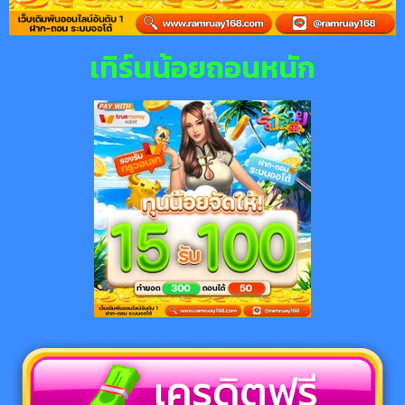
เทิร์นน้อยถอนหนัก