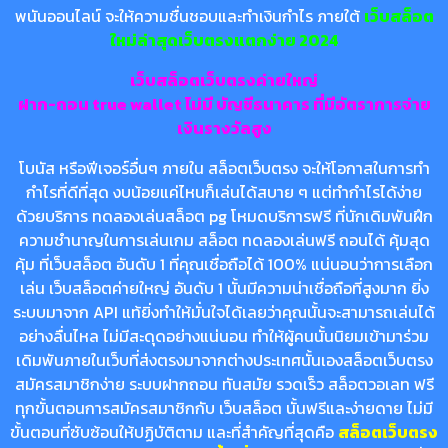
พนันออนไลน์ จะให้ความชื่นชอบและทำเงินกำไร ภายใต้
เว็บสล็อต
ใหม่ล่าสุดเว็บตรงแตกง่าย 2024
เว็บสล็อตเว็บตรงค่ายใหญ่
ฝาก-ถอน true wallet ไม่มี บัญชีธนาคาร ที่มีอัตราการจ่าย
เงินรางวัลสูง
โบนัส หรือฟีเจอร์อื่นๆ ภายใน สล็อตเว็บตรง จะให้โอกาสในการทำ
กำไรที่ดีที่สุด งบน้อยแค่ไหนก็เล่นได้สบาย ๆ แต่ทำกำไรได้ง่าย
ด้วยบริการ ทดลองเล่นสล็อต pg โหมดบริการฟรี ที่นักเดิมพันฝึก
ความชำนาญในการเล่นเกม สล็อต ทดลองเล่นฟรี ถอนได้ คุ้มสุด
คุ้ม ที่เว็บสล็อต อันดับ 1 ที่คุณเชื่อถือได้ 100% แน่นอนว่าการเลือก
เล่น เว็บสล็อตค่ายใหญ่ อันดับ 1 นั้นมีความน่าเชื่อถือที่สูงมาก ยิ่ง
ระบบมาจาก API แท้ยิ่งทำให้มั่นใจได้เลยว่าคุณนั้นจะสามารถเล่นได้
อย่างลื่นไหล ไม่มีสะดุดอย่างแน่นอน ทำให้ผู้คนนั้นนิยมเข้ามาร่วม
เดิมพันภายในเว็บที่ส่งตรงมาจากต่างประเทศนั้นเอง
สล็อตเว็บตรง
สมัครสมาชิกง่าย ระบบฝากถอน ทันสมัย รวดเร็ว สล็อตวอเลท ฟรี
ทุกขั้นตอน
การสมัครสมาชิกกับ เว็บสล็อต นั้นฟรีและง่ายดาย ไม่มี
ขั้นตอนที่ซับซ้อนให้ปฏิบัติตาม และที่สำคัญที่สุดคือ
สล็อตเว็บตรง