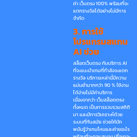
ค่า เว็บตรง 100% พร้อมที่จะ
แตกรางวัลได้อย่างไม่มีการ
จำกัด
3. การใช้
โปรแกรมสแกน
AI ช่วย
สล็อตเว็บตรง กับบริการ AI
ที่จะแนะนำเกมที่กำลังจะแตก
รางวัล บริการเหล่านี้มีความ
แม่นยำมากกว่า 90 % ใช้งาน
ได้ง่ายไม่มีค่าบริการ
เนื่องจากว่า เว็บสล็อตตรง
ทั้งหมด เป็นการรวบรวมสถิติ
มา และมีการวิเคราะห์ด้วย
ระบบที่ทันสมัย ช่วยให้นัก
พนันรู้ว่าเกมไหนและค่ายอะไร
พร้อมที่จะตอบสนอง เชื่อเถอะ