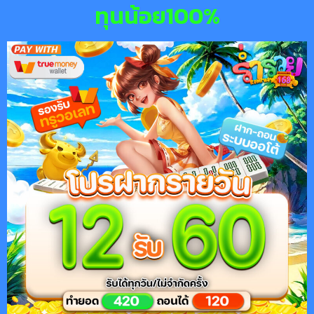
ทุนน้อย100%
68สล็อต
68สล็อต
8เว็บ
68โปร