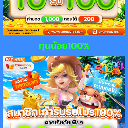
ทุนน้อย100%