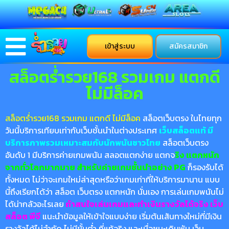
เข้าสู่ระบบ
สมัครสมาชิก
สล็อตรํ่ารวย168 รวมเกม แตกดี
ไม่มีล็อค
สล็อตรํ่ารวย168 รวมเกม แตกดี ไม่มีล็อค
สล็อตเว็บตรง ในไทยทุก
วันนี้บริการเทียบเท่ากับเว็บชั้นนำในต่างประเทศ
เว็บสล็อตแท้ มี
บริการภาพรวมเหมาะสมกับนักพนันชาวไทย
สล็อตเว็บตรง
68
อันดับ 1 มีบริการค่ายเกมพนัน สลอตแตกง่าย แตกจ
ริง แตกหนัก
จากทั่วโลกมากมาย สำหรับค่ายเกมชั้นนำอย่าง PG
ก็รองรับได้
ทั้งหมด ไม่ว่าจะเกมใหม่ล่าสุดหรือว่าเกมเก่าที่ให้บริการมานาน แบบ
นี้ถึงเรียกได้ว่า สล็อต เว็บตรง แตกหนัก นั่นเอง การเล่นเกมพนันไม่
ได้น่ากลัวอะไรเลย
ถ้าสนใจเล่นเกมและทำเงินรางวัลได้จริง เว็บ
68
สล็อต พีจี
แนะนำข้อมูลให้เข้าใจแบบง่าย เริ่มต้นเส้นทางใหม่ที่มีเงิน
รางวัลได้ไม่จำกัด ไม่มีขั้นต่ำ ที่แท้จริง และเมื่อชนะเดิมพัน เว็บ