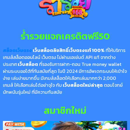
ร่ำรวยแจกเครดิตฟรี50
สล็อตเว็บตรง
เว็บสล็อตลิขสิทธิ์เว็บตรงแท้ 100%
ที่ให้บริการ
เกมส์สล็อตออนไลน์ เว็บตรง ไม่ผ่านเอเย่นต์ API แท้ จากต่าง
ประเทศ
เว็บสล็อต
ที่รองรับการฝาก-ถอน True money wallet
ผ่านระบบออโต้ที่ทันสมัยที่สุด ในปี 2024 มีการอัพเดทระบบให้เข้าใจ
ง่าย เล่นง่ายมากขึ้น มีเกมส์สล็อตให้เลือกเล่นมากกว่า 2,000
เกมส์ ให้เลือกเล่นได้อย่าจุใจ กับ
เว็บสล็อตใหม่ล่าสุด
ตอบโจทย์
นักพนันรุ่นใหม่ ที่มีความทันสมัย
สมาชิกใหม่