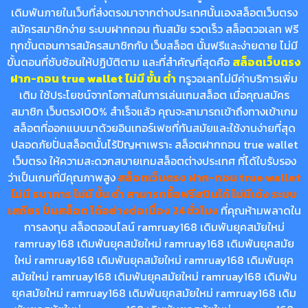
เดิมพันภายในเว็บที่ส่งตรงมาจากต่างประเทศนั้นเอง
สล็อตเว็บตรง
สมัครสมาชิกง่าย ระบบฝากถอน ทันสมัย รวดเร็ว สล็อตวอเลท ฟรี
ทุกขั้นตอน
การสมัครสมาชิกกับ เว็บสล็อต นั้นฟรีและง่ายดาย ไม่มี
ขั้นตอนที่ซับซ้อนให้ปฏิบัติตาม และที่สำคัญที่สุดคือ
สล็อตเว็บตรง
ฝาก-ถอน true wallet ไม่มี ขั้น ต่ํา
ทรูวอเลทไม่มีค่าบริการเพิ่ม
เติม ใช้ประโยชน์จากโอกาสในการเล่นเกมสล็อต เมื่อคุณสมัคร
สมาชิก เว็บตรง100% สำเร็จแล้ว คุณจะสามารถเข้าถึงทางเข้าเกม
สล็อตที่ออกแบบมาด้วยอินเทอร์เฟซที่ทันสมัยและใช้งานง่ายที่สุด
ปลอดภัย
ปั่นสล็อตนั้นไร้ปัญหาเพราะ สล็อตฝากถอน true wallet
เว็บตรง ให้ความสะดวกสบายเกมสล็อตต่างประเทศ ที่ได้ใบรับรอง
ว่าเป็นเกมที่มีคุณภาพสูง
สล็อตเว็บตรง ฝาก-ถอน true wallet
ไม่มี ธนาคาร ไม่มี ขั้น ต่ํา สามารถซื้อฟรีสปินได้ ไม่มีเด้ง ระบบ
เสถียร ปั่นสล็อต ได้อย่างต่อเนื่อง 24 ชั่วโมง
ที่คุณห้ามพลาดใน
การลงทุน สล็อตออนไลน์ ramruay168 เดิมพันยุคสมัยใหม่
ramruay168 เดิมพันยุคสมัยใหม่ ramruay168 เดิมพันยุคสมัย
ใหม่ ramruay168 เดิมพันยุคสมัยใหม่ ramruay168 เดิมพันยุค
สมัยใหม่ ramruay168 เดิมพันยุคสมัยใหม่ ramruay168 เดิมพัน
ยุคสมัยใหม่ ramruay168 เดิมพันยุคสมัยใหม่ ramruay168 เดิม