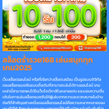
สล็อตร่ำรวย168 เล่นสนุกทุก
เกม2025
เว็บสล็อตออนไลน์ หรือที่เรียกว่าสล็อตเสมือน เป็นรูปแบบดิจิทัล
ของสล็อตแมชชีนแบบดั้งเดิมที่สามารถเล่นได้ทางออนไลน์ เกม
เหล่านี้สามารถพบได้ในเว็บไซต์คาสิโนหลายแห่ง และมอบความตื่น
เต้นในการเล่นสล็อตแมชชีนให้ผู้เล่นจากความสะดวกสบายในบ้าน
ข้อดีที่สำคัญอย่างหนึ่งของสล็อตออนไลน์คือความหลากหลายของ
เกมที่มีให้เลือกเล่นมากมาย นอกจากนี้ยังมีโบนัสและโปรโมชั่นที่น่า