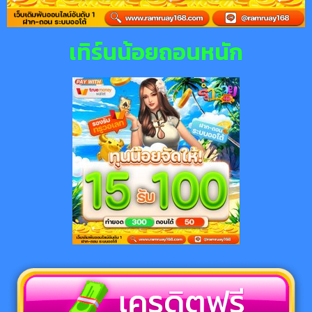
เทิร์นน้อยถอนหนัก
่มือ
าร
้
าน