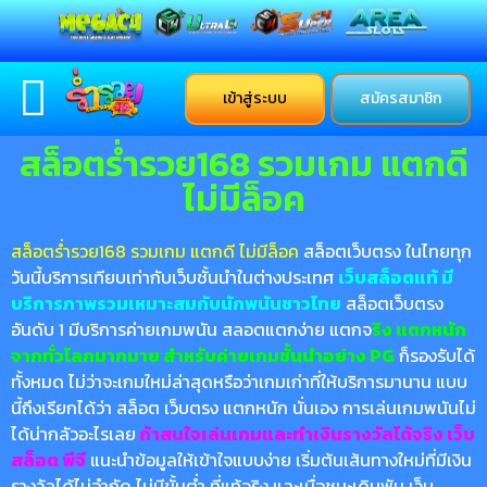
เข้าสู่ระบบ
สมัครสมาชิก
สล็อตรํ่ารวย168 รวมเกม แตกดี
ไม่มีล็อค
สล็อตรํ่ารวย168 รวมเกม แตกดี ไม่มีล็อค
สล็อตเว็บตรง ในไทยทุก
วันนี้บริการเทียบเท่ากับเว็บชั้นนำในต่างประเทศ
เว็บสล็อตแท้ มี
บริการภาพรวมเหมาะสมกับนักพนันชาวไทย
สล็อตเว็บตรง
อันดับ 1 มีบริการค่ายเกมพนัน สลอตแตกง่าย แตกจ
ริง แตกหนัก
จากทั่วโลกมากมาย สำหรับค่ายเกมชั้นนำอย่าง PG
ก็รองรับได้
ทั้งหมด ไม่ว่าจะเกมใหม่ล่าสุดหรือว่าเกมเก่าที่ให้บริการมานาน แบบ
นี้ถึงเรียกได้ว่า สล็อต เว็บตรง แตกหนัก นั่นเอง การเล่นเกมพนันไม่
ได้น่ากลัวอะไรเลย
ถ้าสนใจเล่นเกมและทำเงินรางวัลได้จริง เว็บ
น้า
สล็อต พีจี
แนะนำข้อมูลให้เข้าใจแบบง่าย เริ่มต้นเส้นทางใหม่ที่มีเงิน
รก
รางวัลได้ไม่จำกัด ไม่มีขั้นต่ำ ที่แท้จริง และเมื่อชนะเดิมพัน เว็บ