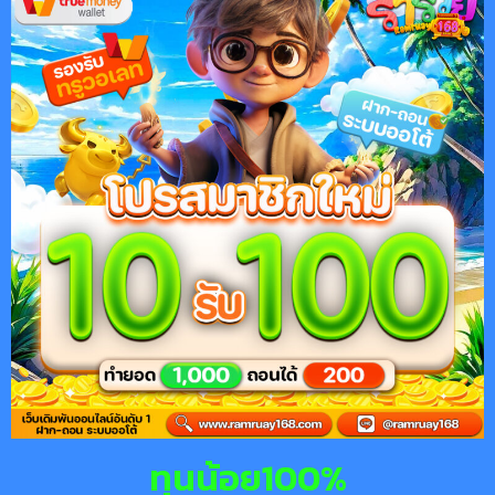
ทุนน้อย100%